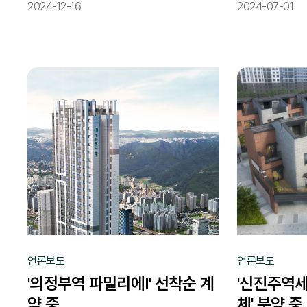
2024-12-16
2024-07-01
언론보도
언론보도
'의정부역 파밀리에Ⅰ' 선착순 계
'신진주역
약 중
체' 분양 중