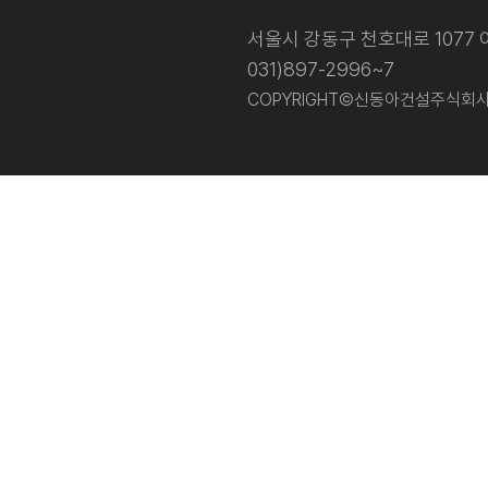
서울시 강동구 천호대로 1077 이
031)897-2996~7
COPYRIGHT©신동아건설주식회사 202